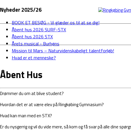
Nyheder 2025/26
LUDUS
BOOK ET BESØG - Vi glæder os til at se dig!
Åbent hus 2026 SURF-STX
FORSIDE
Åbent hus 2026 STX
Årets musical - Burhøns
Mission til Mars – Naturvidenskabeligt talentforløb!
Hvad er et menneske?
Åbent Hus
Drømmer du om at blive student?
Hvordan det er at være elev på Ringkøbing Gymnasium?
Hvad kan man med en STX?
Er du nysgerrig og vil du vide mere, så kom og få svar på alle dine spø