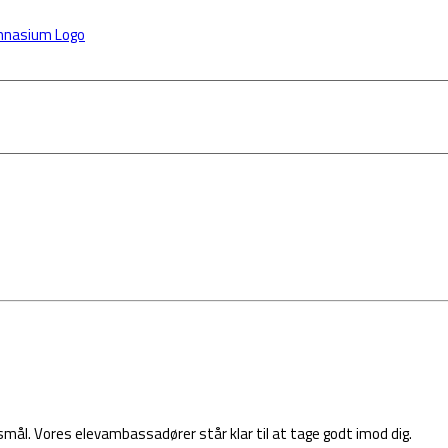
STX
STUDIELIV
VEJLEDNING
PRAKT
rgsmål. Vores elevambassadører står klar til at tage godt imod dig.