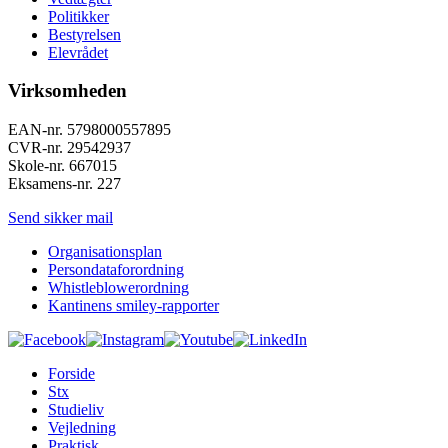
Politikker
Bestyrelsen
Elevrådet
Virksomheden
EAN-nr. 5798000557895
CVR-nr. 29542937
Skole-nr. 667015
Eksamens-nr. 227
Send sikker mail
Organisationsplan
Persondataforordning
Whistleblowerordning
Kantinens smiley-rapporter
Forside
Stx
Studieliv
Vejledning
Praktisk