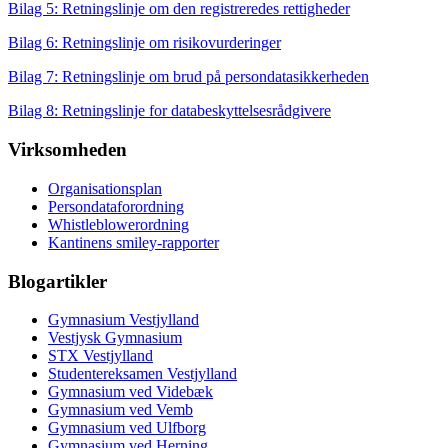
Bilag 5: Retningslinje om den registreredes rettigheder
Bilag 6: Retningslinje om risikovurderinger
Bilag 7: Retningslinje om brud på persondatasikkerheden
Bilag 8: Retningslinje for databeskyttelsesrådgivere
Virksomheden
Organisationsplan
Persondataforordning
Whistleblowerordning
Kantinens smiley-rapporter
Blogartikler
Gymnasium Vestjylland
Vestjysk Gymnasium
STX Vestjylland
Studentereksamen Vestjylland
Gymnasium ved Videbæk
Gymnasium ved Vemb
Gymnasium ved Ulfborg
Gymnasium ved Herning