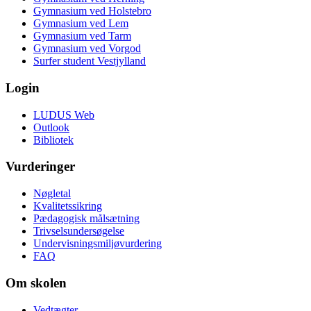
Gymnasium ved Holstebro
Gymnasium ved Lem
Gymnasium ved Tarm
Gymnasium ved Vorgod
Surfer student Vestjylland
Login
LUDUS Web
Outlook
Bibliotek
Vurderinger
Nøgletal
Kvalitetssikring
Pædagogisk målsætning
Trivselsundersøgelse
Undervisningsmiljøvurdering
FAQ
Om skolen
Vedtægter