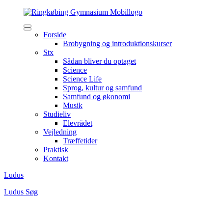
Forside
Brobygning og introduktionskurser
Stx
Sådan bliver du optaget
Science
Science Life
Sprog, kultur og samfund
Samfund og økonomi
Musik
Studieliv
Elevrådet
Vejledning
Træffetider
Praktisk
Kontakt
Ludus
Ludus
Søg