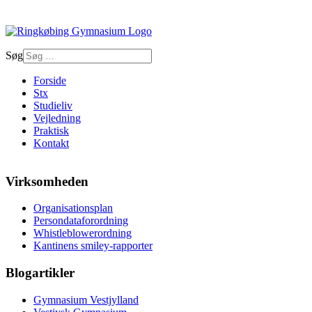
Søg
Forside
Stx
Studieliv
Vejledning
Praktisk
Kontakt
Virksomheden
Organisationsplan
Persondataforordning
Whistleblowerordning
Kantinens smiley-rapporter
Blogartikler
Gymnasium Vestjylland