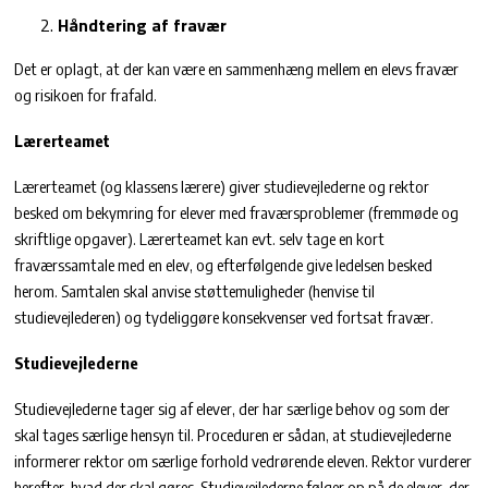
Håndtering af fravær
Det er oplagt, at der kan være en sammenhæng mellem en elevs fravær
og risikoen for frafald.
Lærerteamet
Lærerteamet (og klassens lærere) giver studievejlederne og rektor
besked om bekymring for elever med fraværsproblemer (fremmøde og
skriftlige opgaver). Lærerteamet kan evt. selv tage en kort
fraværssamtale med en elev, og efterfølgende give ledelsen besked
herom. Samtalen skal anvise støttemuligheder (henvise til
studievejlederen) og tydeliggøre konsekvenser ved fortsat fravær.
Studievejlederne
Studievejlederne tager sig af elever, der har særlige behov og som der
skal tages særlige hensyn til. Proceduren er sådan, at studievejlederne
informerer rektor om særlige forhold vedrørende eleven. Rektor vurderer
herefter, hvad der skal gøres. Studievejlederne følger op på de elever, der