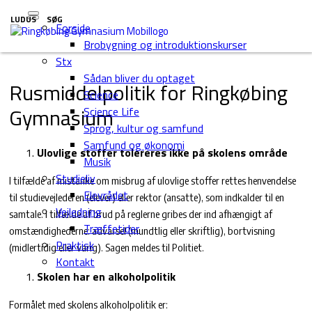
LUDUS
SØG
Forside
Brobygning og introduktionskurser
Stx
Sådan bliver du optaget
Rusmiddelpolitik for Ringkøbing
Science
Gymnasium
Science Life
Sprog, kultur og samfund
Samfund og økonomi
Ulovlige stoffer tolereres ikke på skolens område
Musik
Studieliv
I tilfælde af mistanke om misbrug af ulovlige stoffer rettes henvendelse
Elevrådet
til studievejlederen (elever) eller rektor (ansatte), som indkalder til en
Vejledning
samtale. I tilfælde af brud på reglerne gribes der ind afhængigt af
Træffetider
omstændighederne: advarsel (mundtlig eller skriftlig), bortvisning
Praktisk
(midlertidig eller varig). Sagen meldes til Politiet.
Kontakt
Skolen har en alkoholpolitik
Formålet med skolens alkoholpolitik er: