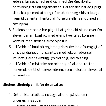
ledelse. En sådan adfærd kan medføre øjeblikkelig
bortvisning fra arrangementet. Personalet har dog pligt
til at hjælpe med at sørge for, at den unge bliver bragt
hjem (d.v.s. enten hentet af forældre eller sendt med en
taxi hjem)
Skolens personale har pligt til at gribe aktivt ind over for
elever, der er i konflikt med eller på vej til at komme i
konflikt med skolens alkoholpolitik.
I tilfælde af brud på reglerne gribes der ind afhængigt af
omstændighederne: samtale med rektor, advarsel
(mundtlig eller skriftlig), (midlertidig) bortvisning.
I tilfælde af mistanke om misbrug af alkohol rettes
henvendelse til studievejlederen, som indkalder eleven til
en samtale.
Skolens alkoholpolitik for de ansatte:
Det er ikke tilladt at indtage alkohol på skolen i
undervisningstiden
Skolens ledelse kan dispensere fra regel 1