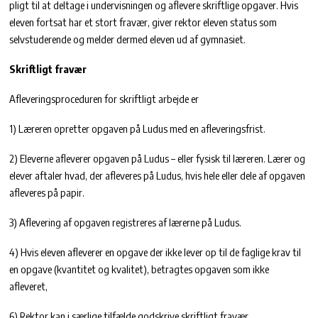
pligt til at deltage i undervisningen og aflevere skriftlige opgaver. Hvis
eleven fortsat har et stort fravær, giver rektor eleven status som
selvstuderende og melder dermed eleven ud af gymnasiet.
Skriftligt fravær
Afleveringsproceduren for skriftligt arbejde er
1) Læreren opretter opgaven på Ludus med en afleveringsfrist.
2) Eleverne afleverer opgaven på Ludus – eller fysisk til læreren. Lærer og
elever aftaler hvad, der afleveres på Ludus, hvis hele eller dele af opgaven
afleveres på papir.
3) Aflevering af opgaven registreres af lærerne på Ludus.
4) Hvis eleven afleverer en opgave der ikke lever op til de faglige krav til
en opgave (kvantitet og kvalitet), betragtes opgaven som ikke
afleveret,
6) Rektor kan i særlige tilfælde godskrive skriftligt fravær.