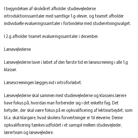
I begyndelsen af skoleåret afholder studievejlederne
introduktionssamtaler med samtlige 1.g-elever, og teamet afholder
individuelle evalueringssamtaler i forbindelse med studieretningsvalget.
I 2.g afholder teamet evalueringssamtaler i december.
Læsevejlederne
Læsevejlederne laver i løbet af den første tid en læsescreening i alle 1.g
klasser.
Læsescreeningen lægges ind i introforløbet.
Læsevejlederne skal sammen med studievejlederne og klassens lærere
have fokus på, hvordan man forbereder sig i det enkelte fag. Det
betyder, der skal være fokus på en opkvalificering af lektiearbejdet, som
bl.a. skal klargøre, hvad skolens forventninger er til eleverne. Denne
opkvalificering tænkes udfoldet i et samspil mellem studievejleder,
lærerteam og læsevejledere.