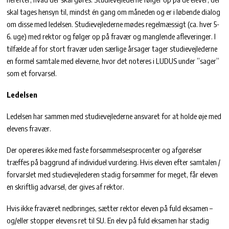
skal tages hensyn til, mindst én gang om måneden og er i løbende dialog
om disse med ledelsen. Studievejlederne mødes regelmæssigt (ca. hver 5-
6. uge) med rektor og følger op på fravær og manglende afleveringer. I
tilfælde af for stort fravær uden særlige årsager tager studievejlederne
en formel samtale med eleverne, hvor det noteres i LUDUS under ”sager”
som et forvarsel.
Ledelsen
Ledelsen har sammen med studievejlederne ansvaret for at holde øje med
elevens fravær.
Der opereres ikke med faste forsømmelsesprocenter og afgørelser
træffes på baggrund af individuel vurdering. Hvis eleven efter samtalen /
forvarslet med studievejlederen stadig forsømmer for meget, får eleven
en skriftlig advarsel, der gives af rektor.
Hvis ikke fraværet nedbringes, sætter rektor eleven på fuld eksamen –
og/eller stopper elevens ret til SU. En elev på fuld eksamen har stadig