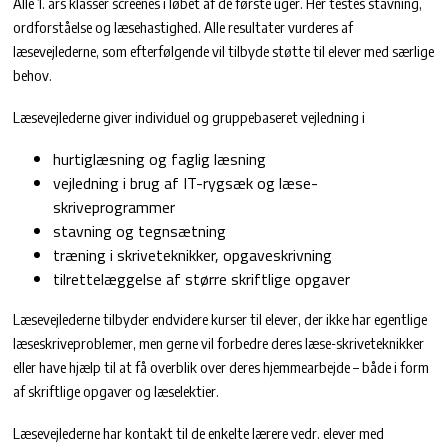
Alle 1. års klasser screenes i løbet af de første uger. Her testes stavning,
ordforståelse og læsehastighed. Alle resultater vurderes af
læsevejlederne, som efterfølgende vil tilbyde støtte til elever med særlige
behov.
Læsevejlederne giver individuel og gruppebaseret vejledning i
hurtiglæsning og faglig læsning
vejledning i brug af IT-rygsæk og læse-
skriveprogrammer
stavning og tegnsætning
træning i skriveteknikker, opgaveskrivning
tilrettelæggelse af større skriftlige opgaver
Læsevejlederne tilbyder endvidere kurser til elever, der ikke har egentlige
læseskriveproblemer, men gerne vil forbedre deres læse-skriveteknikker
eller have hjælp til at få overblik over deres hjemmearbejde – både i form
af skriftlige opgaver og læselektier.
Læsevejlederne har kontakt til de enkelte lærere vedr. elever med