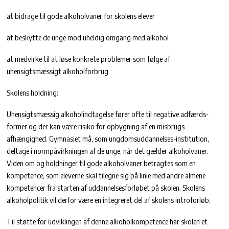
at bidrage til gode alkoholvaner for skolens elever
at beskytte de unge mod uheldig omgang med alkohol
at medvirke til at løse konkrete problemer som følge af
uhensigtsmæssigt alkoholforbrug
Skolens holdning:
Uhensigtsmæssig alkoholindtagelse fører ofte til negative adfærds-
former og der kan være risiko for opbygning af en misbrugs-
afhængighed. Gymnasiet må, som ungdomsuddannelses-institution,
deltage i normpåvirkningen af de unge, når det gælder alkoholvaner.
Viden om og holdninger til gode alkoholvaner betragtes som en
kompetence, som eleverne skal tilegne sig på linie med andre almene
kompetencer fra starten af uddannelsesforløbet på skolen. Skolens
alkoholpolitik vil derfor være en integreret del af skolens introforløb.
Til støtte for udviklingen af denne alkoholkompetence har skolen et