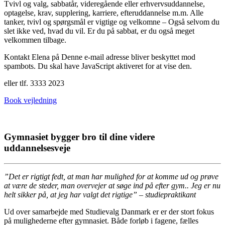
Tvivl og valg, sabbatår, videregående eller erhvervsuddannelse,
optagelse, krav, supplering, karriere, efteruddannelse m.m. Alle
tanker, tvivl og spørgsmål er vigtige og velkomne – Også selvom du
slet ikke ved, hvad du vil. Er du på sabbat, er du også meget
velkommen tilbage.
Kontakt Elena på
Denne e-mail adresse bliver beskyttet mod
spambots. Du skal have JavaScript aktiveret for at vise den.
eller tlf. 3333 2023
Book vejledning
Gymnasiet bygger bro til dine videre
uddannelsesveje
”Det er rigtigt fedt, at man har mulighed for at komme ud og prøve
at være de steder, man overvejer at søge ind på efter gym.. Jeg er nu
helt sikker på, at jeg har valgt det rigtige” – studiepraktikant
Ud over samarbejde med Studievalg Danmark er er der stort fokus
på mulighederne efter gymnasiet. Både forløb i fagene, fælles