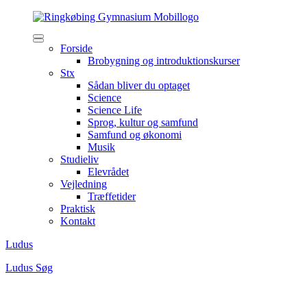
Forside
Brobygning og introduktionskurser
Stx
Sådan bliver du optaget
Science
Science Life
Sprog, kultur og samfund
Samfund og økonomi
Musik
Studieliv
Elevrådet
Vejledning
Træffetider
Praktisk
Kontakt
Ludus
Ludus
Søg