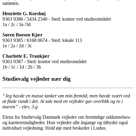
sammen.
Henriette G. Korshøj
9363 9386 / 5434 2340 - Sted: kontor ved studieområdet
1a / 2c / 3a /3d
Søren Boesen Kjær
9363 9385 / 6168 0674 - Sted: lokale 113
1e / 2a / 2d / 3c
Charlotte E. Trankjær
9363 9387 - Sted: kontor ved studieområdet
1b / 1c / 1d / 2b / 3b
Studievalg vejleder nær dig
“Jeg havde en masse tanker om min fremtid, men havde svært ved
at finde rundt i det. At tale med en vejleder gav overblik og ro i
maven” - elev, 3.g
Elena fra Studievalg Danmark vejleder om fremtidige uddannelses-
og karrieremuligheder. Hun vejleder alle årgange og tilbyder også
individuel vejledning. Hold øje med beskeder i Ludus.