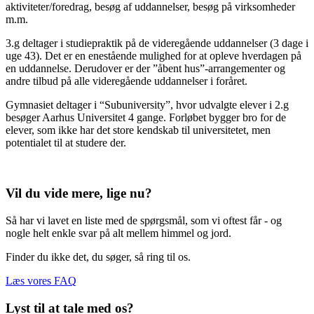
aktiviteter/foredrag, besøg af uddannelser, besøg på virksomheder
m.m.
3.g deltager i studiepraktik på de videregående uddannelser (3 dage i
uge 43). Det er en enestående mulighed for at opleve hverdagen på
en uddannelse. Derudover er der ”åbent hus”-arrangementer og
andre tilbud på alle videregående uddannelser i foråret.
Gymnasiet deltager i “Subuniversity”, hvor udvalgte elever i 2.g
besøger Aarhus Universitet 4 gange. Forløbet bygger bro for de
elever, som ikke har det store kendskab til universitetet, men
potentialet til at studere der.
Vil du vide mere, lige nu?
Så har vi lavet en liste med de spørgsmål, som vi oftest får - og
nogle helt enkle svar på alt mellem himmel og jord.
Finder du ikke det, du søger, så ring til os.
Læs vores FAQ
Lyst til at tale med os?