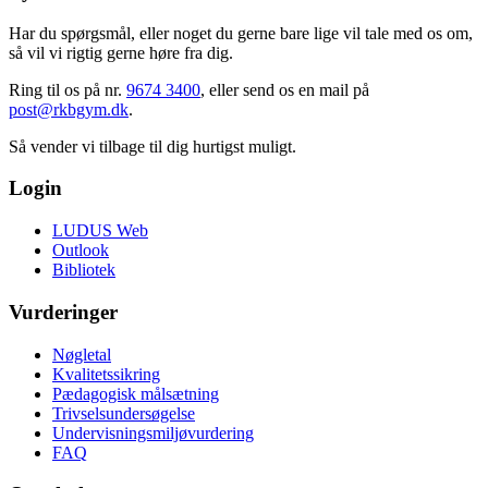
Har du spørgsmål, eller noget du gerne bare lige vil tale med os om,
så vil vi rigtig gerne høre fra dig.
Ring til os på nr.
9674 3400
, eller send os en mail på
post@rkbgym.dk
.
Så vender vi tilbage til dig hurtigst muligt.
Login
LUDUS Web
Outlook
Bibliotek
Vurderinger
Nøgletal
Kvalitetssikring
Pædagogisk målsætning
Trivselsundersøgelse
Undervisningsmiljøvurdering
FAQ