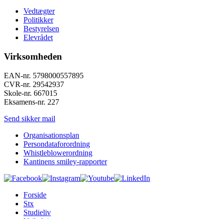
Vedtægter
Politikker
Bestyrelsen
Elevrådet
Virksomheden
EAN-nr. 5798000557895
CVR-nr. 29542937
Skole-nr. 667015
Eksamens-nr. 227
Send sikker mail
Organisationsplan
Persondataforordning
Whistleblowerordning
Kantinens smiley-rapporter
Forside
Stx
Studieliv