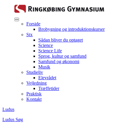
Forside
Brobygning og introduktionskurser
Stx
Sådan bliver du optaget
Science
Science Life
Sprog, kultur og samfund
Samfund og økonomi
Musik
Studieliv
Elevrådet
Vejledning
Træffetider
Praktisk
Kontakt
Ludus
Ludus
Søg