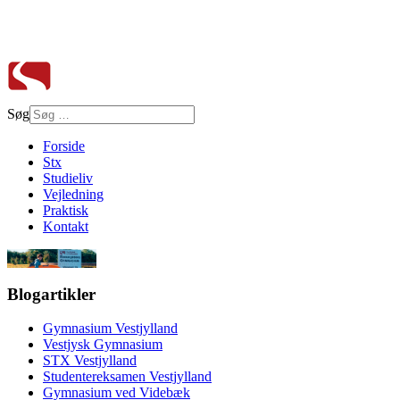
Søg
Forside
Stx
Studieliv
Vejledning
Praktisk
Kontakt
Blogartikler
Gymnasium Vestjylland
Vestjysk Gymnasium
STX Vestjylland
Studentereksamen Vestjylland
Gymnasium ved Videbæk