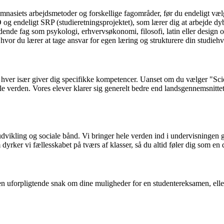
ymnasiets arbejdsmetoder og forskellige fagområder, før du endeligt vælg
 endeligt SRP (studieretningsprojektet), som lærer dig at arbejde dy
e fag som psykologi, erhvervsøkonomi, filosofi, latin eller design og
hvor du lærer at tage ansvar for egen læring og strukturere din studieh
 hver især giver dig specifikke kompetencer. Uanset om du vælger "Sci
ele verden. Vores elever klarer sig generelt bedre end landsgennemsnitte
ikling og sociale bånd. Vi bringer hele verden ind i undervisningen genn
ker vi fællesskabet på tværs af klasser, så du altid føler dig som en del
en uforpligtende snak om dine muligheder for en studentereksamen, eller