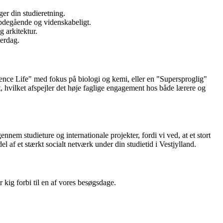
er din studieretning.
bdegående og videnskabeligt.
 arkitektur.
verdag.
ence Life" med fokus på biologi og kemi, eller en "Supersproglig"
t, hvilket afspejler det høje faglige engagement hos både lærere og
em studieture og internationale projekter, fordi vi ved, at et stort
 af et stærkt socialt netværk under din studietid i Vestjylland.
 kig forbi til en af vores besøgsdage.