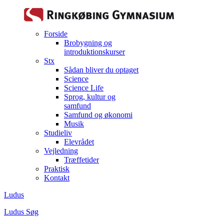
Forside
Brobygning og
introduktionskurser
Stx
Sådan bliver du optaget
Science
Science Life
Sprog, kultur og
samfund
Samfund og økonomi
Musik
Studieliv
Elevrådet
Vejledning
Træffetider
Praktisk
Kontakt
Ludus
Ludus
Søg