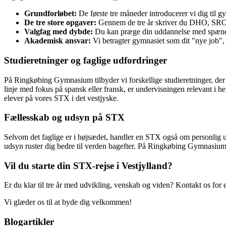
Grundforløbet:
De første tre måneder introducerer vi dig til g
De tre store opgaver:
Gennem de tre år skriver du DHO, SRO og
Valgfag med dybde:
Du kan præge din uddannelse med spændend
Akademisk ansvar:
Vi betragter gymnasiet som dit "nye job", 
Studieretninger og faglige udfordringer
På Ringkøbing Gymnasium tilbyder vi forskellige studieretninger, der
linje med fokus på spansk eller fransk, er undervisningen relevant i h
elever på vores STX i det vestjyske.
Fællesskab og udsyn på STX
Selvom det faglige er i højsædet, handler en STX også om personlig udv
udsyn ruster dig bedre til verden bagefter. På Ringkøbing Gymnasium dyr
Vil du starte din STX-rejse i Vestjylland?
Er du klar til tre år med udvikling, venskab og viden? Kontakt os for 
Vi glæder os til at byde dig velkommen!
Blogartikler