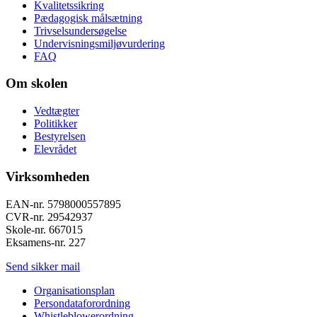
Kvalitetssikring
Pædagogisk målsætning
Trivselsundersøgelse
Undervisningsmiljøvurdering
FAQ
Om skolen
Vedtægter
Politikker
Bestyrelsen
Elevrådet
Virksomheden
EAN-nr. 5798000557895
CVR-nr. 29542937
Skole-nr. 667015
Eksamens-nr. 227
Send sikker mail
Organisationsplan
Persondataforordning
Whistleblowerordning