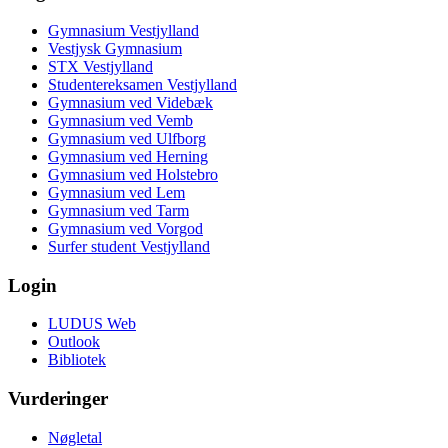
Gymnasium Vestjylland
Vestjysk Gymnasium
STX Vestjylland
Studentereksamen Vestjylland
Gymnasium ved Videbæk
Gymnasium ved Vemb
Gymnasium ved Ulfborg
Gymnasium ved Herning
Gymnasium ved Holstebro
Gymnasium ved Lem
Gymnasium ved Tarm
Gymnasium ved Vorgod
Surfer student Vestjylland
Login
LUDUS Web
Outlook
Bibliotek
Vurderinger
Nøgletal