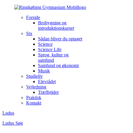
Forside
Brobygning og
introduktionskurser
Stx
Sådan bliver du optaget
Science
Science Life
Sprog, kultur og
samfund
Samfund og økonomi
Musik
Studieliv
Elevrådet
Vejledning
Træffetider
Praktisk
Kontakt
Ludus
Ludus
Søg