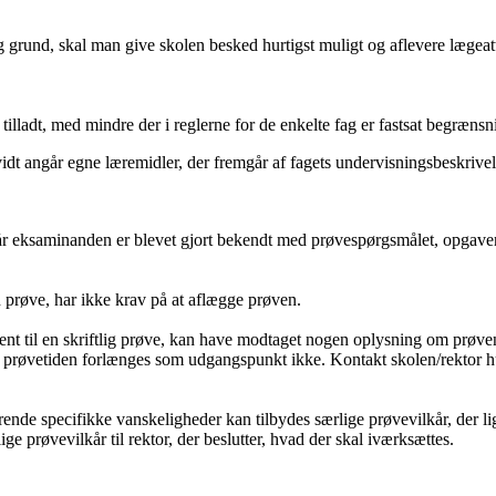
grund, skal man give skolen besked hurtigst muligt og aflevere lægeatt
illadt, med mindre der i reglerne for de enkelte fag er fastsat begræns
 vidt angår egne læremidler, der fremgår af fagets undervisningsbeskriv
r eksaminanden er blevet gjort bekendt med prøvespørgsmålet, opgaven, 
n prøve, har ikke krav på at aflægge prøven.
nt til en skriftlig prøve, kan have modtaget nogen oplysning om prøven,
 prøvetiden forlænges som udgangspunkt ikke. Kontakt skolen/rektor hurt
rende specifikke vanskeligheder kan tilbydes særlige prøvevilkår, der li
ige prøvevilkår til rektor, der beslutter, hvad der skal iværksættes.