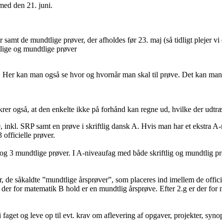
med den 21. juni.
r samt de mundtlige prøver, der afholdes før 23. maj (så tidligt plejer v
tlige og mundtlige prøver
Her kan man også se hvor og hvornår man skal til prøve. Det kan man
sikrer også, at den enkelte ikke på forhånd kan regne ud, hvilke der udtr
10, inkl. SRP samt en prøve i skriftlig dansk A. Hvis man har et ekstra A-
officielle prøver.
ge og 3 mundtlige prøver. I A-niveaufag med både skriftlig og mundtlig 
r, de såkaldte ”mundtlige årsprøver”, som placeres ind imellem de officie
 der for matematik B hold er en mundtlig årsprøve. Efter 2.g er der for
i faget og leve op til evt. krav om aflevering af opgaver, projekter, syn