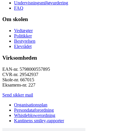
Undervisningsmiljøvurdering
FAQ
Om skolen
Vedtægter
Politikker
Bestyrelsen
Elevrådet
Virksomheden
EAN-nr. 5798000557895
CVR-nr. 29542937
Skole-nr. 667015
Eksamens-nr. 227
Send sikker mail
Organisationsplan
Persondataforordning
Whistleblowerordning
Kantinens smiley-rapporter