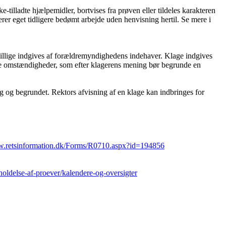
tilladte hjælpemidler, bortvises fra prøven eller tildeles karakteren
erer eget tidligere bedømt arbejde uden henvisning hertil. Se mere i
tillige indgives af forældremyndighedens indehaver. Klage indgives
ske omstændigheder, som efter klagerens mening bør begrunde en
g og begrundet. Rektors afvisning af en klage kan indbringes for
w.retsinformation.dk/Forms/R0710.aspx?id=194856
oldelse-af-proever/kalendere-og-oversigter