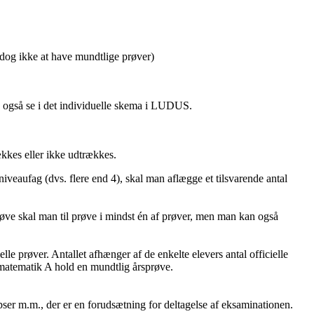
i dog ikke at have mundtlige prøver)
 også se i det individuelle skema i LUDUS.
ækkes eller ikke udtrækkes.
niveaufag (dvs. flere end 4), skal man aflægge et tilsvarende antal
prøve skal man til prøve i mindst én af prøver, men man kan også
lle prøver. Antallet afhænger af de enkelte elevers antal officielle
 matematik A hold en mundtlig årsprøve.
opser m.m., der er en forudsætning for deltagelse af eksaminationen.