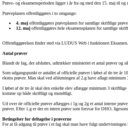
Prøve- og eksamensperioden ligger i år fra og med den 15. maj til og 
Prøveplanen offentliggøres i to omgange:
4. maj
offentliggøres prøveplanen for samtlige skriftlige prøve
12. maj
offentliggøres hele eksamensplanen for samtlige skrif
Offentliggørelsen finder sted via LUDUS Web i funktionen Eksamen. 
Antal prøver
Blandt de fag, der afsluttes, udtrækker ministeriet et antal prøver og 
Som udgangspunkt er antallet af officielle prøver i løbet af de tre år 
ekstra prøver. Man skal ved afslutningen af 2.g have aflagt minimum 3 
I løbet af de tre år skal den enkelte elev aflægge minimum 3 skriftli
komme op både skriftligt og mundtligt.
Ud over de officielle prøver aflægges i 1g og 2g et antal interne prøve
prøver. Efter 1.g er der en intern prøve som forsvar for DHO, ligesom
Betingelser for deltagelse i prøverne
For at få adgang til prøve i et fag skal man have fulgt undervisningen 