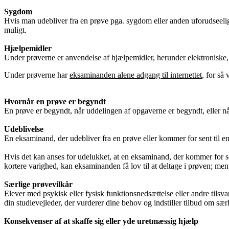
Sygdom
Hvis man udebliver fra en prøve pga. sygdom eller anden uforudseelig 
muligt.
Hjælpemidler
Under prøverne er anvendelse af hjælpemidler, herunder elektroniske, t
Under prøverne har
eksaminanden alene adgang til internettet
, for så
Hvornår en prøve er begyndt
En prøve er begyndt, når uddelingen af opgaverne er begyndt, eller nå
Udeblivelse
En eksaminand, der udebliver fra en prøve eller kommer for sent til e
Hvis det kan anses for udelukket, at en eksaminand, der kommer for se
kortere varighed, kan eksaminanden få lov til at deltage i prøven; men
Særlige prøvevilkår
Elever med psykisk eller fysisk funktionsnedsættelse eller andre tilsva
din studievejleder, der vurderer dine behov og indstiller tilbud om særl
Konsekvenser af at skaffe sig eller yde uretmæssig hjælp