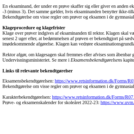
En eksaminand, der under en prøve skaffer sig eller giver en anden eks
-3 (minus 3). Det samme gælder, hvis eksaminanden benytter ikke-tillad
Bekendtgørelse om visse regler om prøver og eksamen i de gymnasial
Klageprocedure og klagefrister
Klage over prøver indgives af eksaminanden til rektor. Klagen skal v
senest 2 uger efter, at bedømmelsen af prøven er bekendtgjort på sæd
imødekommende afgørelse. Klagen kan vedrøre eksaminationsgrundlag
Rektor afgør, om klagesagen skal fremmes eller afvises som åbenbar g
Undervisningsministeriet. Se mere i
Eksamensbekendtgørelsen
s kapit
Links til relevante bekendtgørelser
Eksamensbekendtgørelsen:
https://www.retsinformation.dk/Forms/R
Bekendtgørelse om visse regler om prøver og eksamen i de gymnasiale 
Karakterbekendtgørelsen:
https://www.retsinformation.dk/Forms/R0
Prøve- og eksamenskalender for skoleåret 2022-23:
https://www.uvm.d