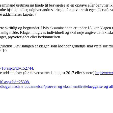
aminand uretmæssig hjælp til besvarelse af en opgave eller benytter ikke-
te hjælpemidler, udgiver andres arbejde for at være sit eget eller aflev
e uddannelser kapitel 7
ære skriftlig og begrundet. Hvis eksaminanden er under 18, kan klagen 
vanlig måde. Klagen indgives individuelt og skal nøje angive de fakti
et, prøveforløbet eller bedømmelsen.
rundløs. Afvisningen af klagen som åbenbar grundløs skal være skriftli
el 10.
0710.aspx?id=152744.
uddannelser (for elever startet 1. august 2017 eller senere)
https://ww
710.aspx?id=25308.
k/gymnasiale-uddannelser/proever-og-eksamen/tilrettelaeggelse-og-afh